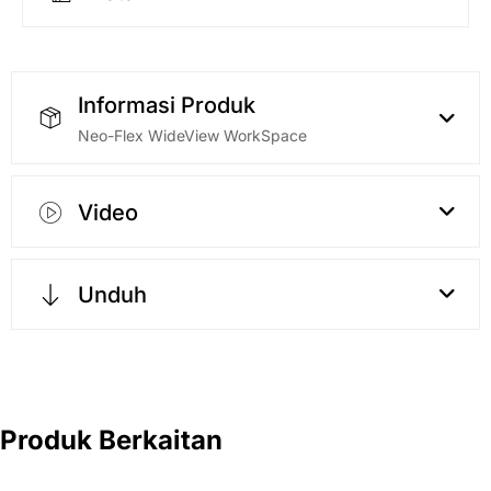
Informasi Produk
Neo-Flex WideView WorkSpace
Video
Unduh
Produk Berkaitan