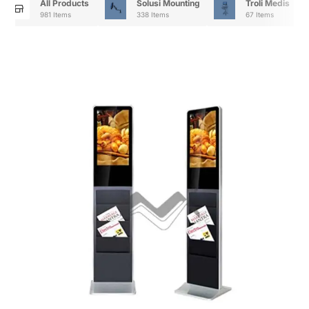
All Products
Solusi Mounting
Troli Medis
981 Items
338 Items
67 Items