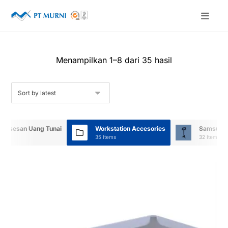
Menampilkan 1–8 dari 35 hasil
mrosesan Uang Tunai
Workstation Accesories
Samsung 
35 Items
32 Items